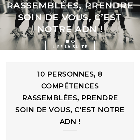
SANTÉ DES COLLINES À
RASSEMBLÉES, PRENDRE
MULHOUSE DIDENHEIM
SOIN DE VOUS, C’EST
NOTRE ADN !
LIRE LA SUITE
LIRE LA SUITE
10 PERSONNES, 8
COMPÉTENCES
RASSEMBLÉES, PRENDRE
SOIN DE VOUS, C’EST NOTRE
ADN !